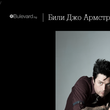
/
Били Джо Армст