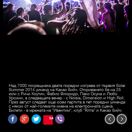
Над 7000 посрещнаха двата поредни изгрева от първия Solar
Summer 2014 уикенд на Какао бийч. Откриването бе на 25
юли с Ричи Хоутин, Фабио Флоридо, Пако Осуна и Любо
Урсини, а следващата вечер - с Noisia, Dimension и High Roll.
През август следват още осем партита в пет поредни уикенда
с някои от най-големите имена на електронната сцена.
Билети - в мрежата на "Ивентим", клуб "Ялта" и Какао бийч.
SAVE