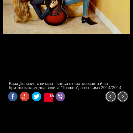
Кара Делевин с китара - кадър от фотосесията й за
британската модна верига "Топшоп", есен-зима 2014/2014.
SAVE