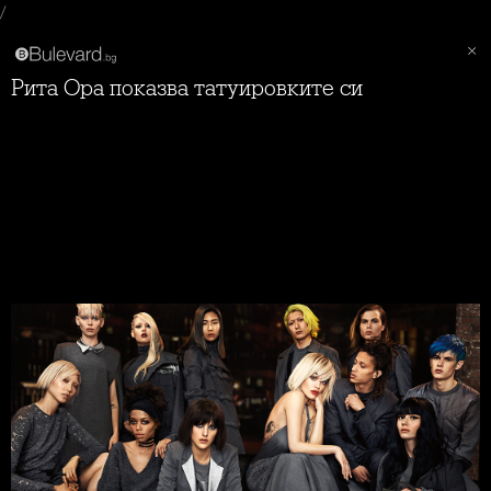
/
Рита Ора показва татуировките си