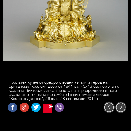
Позлатен купел от сребро с водни лилии и герба на
британския кралски двор от 1841-ва, 43х43 см, поръчан от
кралица Виктория за кръщенето на първородното й дете -
експонат от лятната изложба в Бъкингамския дворец
"Кралско детство", 26 юли-28 септември 2014 г.
SAVE