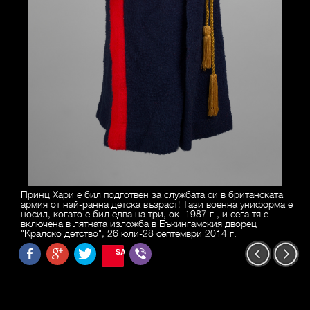
Принц Хари е бил подготвен за службата си в британската
армия от най-ранна детска възраст! Тази военна униформа е
носил, когато е бил едва на три, ок. 1987 г., и сега тя е
включена в лятната изложба в Бъкингамския дворец
"Кралско детство", 26 юли-28 септември 2014 г.
SAVE