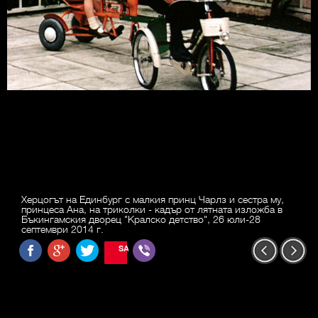
Херцогът на Единбург с малкия принц Чарлз и сестра му,
принцеса Ана, на триколки - кадър от лятната изложба в
Бъкингамския дворец "Кралско детство", 26 юли-28
септември 2014 г.
SAVE