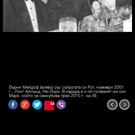
Бърни Мейдоф (вляво) със съпругата си Рут, ноември 2001
г., Лонг Айлънд, Ню Йорк. В кадъра е и по-големият им син
Марк, който се самоубива през 2010 г. на 46.
SAVE