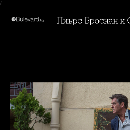
/
Пиърс Броснан и