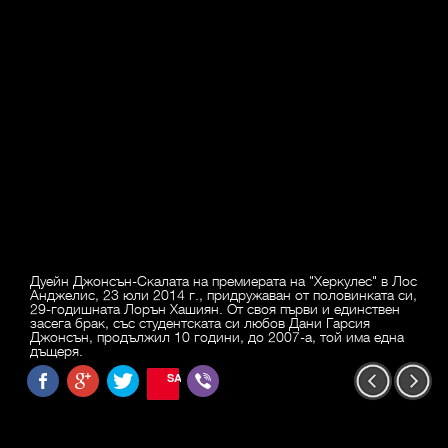
Дуейн Джонсън-Скалата на премиерата на "Херкулес" в Лос
Анджелис, 23 юли 2014 г., придружаван от половинката си,
29-годишната Лорън Хашиян. От своя първи и единствен
засега брак, със студентската си любов Дани Гарсия
Джонсън, продължил 10 години, до 2007-а, той има една
дъщеря.
SAVE