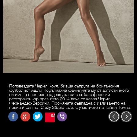
Попзвездата Черил Коул, бивша съпруга на британския
футболист Ашли Коул, махна фамилията му от артистичното
си име, а след изненадващата си сватба с френски
ресторантньор през лято 2014 вече се казва Черил
Фернандес-Версини. Промяната съвпадна с излизането на
новия й сингъл Crazy Stupid Love с участието на Тайни Темпа.
SAVE