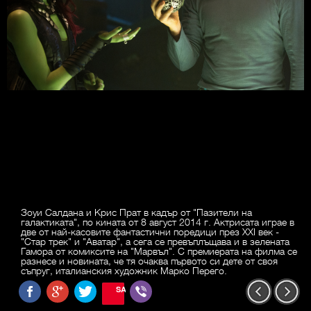
Зоуи Салдана и Крис Прат в кадър от "Пазители на
галактиката", по кината от 8 август 2014 г. Актрисата играе в
две от най-касовите фантастични поредици през ХХI век -
"Стар трек" и "Аватар", а сега се превъплъщава и в зелената
Гамора от комиксите на "Марвъл". С премиерата на филма се
разнесе и новината, че тя очаква първото си дете от своя
съпруг, италианския художник Марко Перего.
SAVE