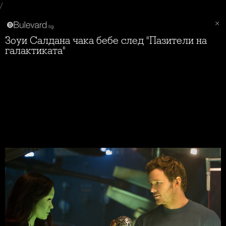
/
Зоуи Салдана чака бебе след "Пазители на
галактиката"