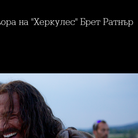
ьора на "Херкулес" Брет Ратнър