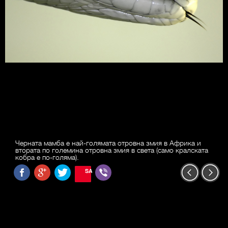
Черната мамба е най-голямата отровна змия в Африка и
втората по големина отровна змия в света (само кралската
кобра е по-голяма).
SAVE