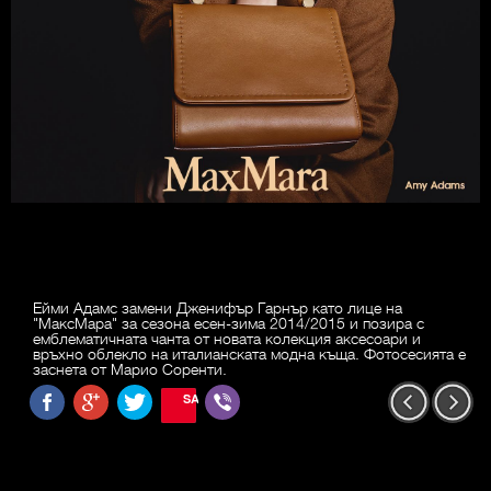
Ейми Адамс замени Дженифър Гарнър като лице на
"МаксМара" за сезона есен-зима 2014/2015 и позира с
емблематичната чанта от новата колекция аксесоари и
връхно облекло на италианската модна къща. Фотосесията е
заснета от Марио Соренти.
SAVE