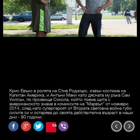
Крис Евънс в ролята на Стив Роджърс, извън костюма на
Капитан Америка, и Антъни Маки като дясната му ръка Сам
Уилсън, по прозвище Сокола, който поема щита с
американското знаме в комиксите на "Марвъл" от ноември
2014, след като супергероят от Втората световна война губи
силите си и остарява до своята действителна възраст в наши
дни - 90 години.
SAVE