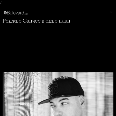
/
Роджър Санчес в едър план