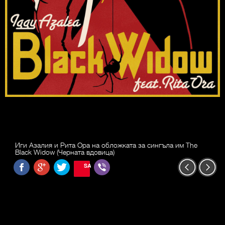
Иги Азалия и Рита Ора на обложката за сингъла им The
Black Widow (Черната вдовица)
SAVE