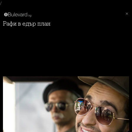
/
Рафи в едър план