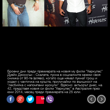
Броени дни преди премиерата на новия му филм "Херкулес"
Дуейн Джонсън - Скалата, пусна в социалните мрежи своя
снимка от 90-те (вляво), когато още нямал пукнат грош и
ходел с чантичка на кръста, приличайки по външност на
"лесбийка с напомпани мускули". Вдясно: актьорът днес, на
42, представя новия си филм "Херкулес" в Австралия през
юни 2014, месец преди премиерата на 25 юли.
SAVE