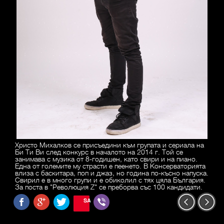
Христо Михалков се присъедини към групата и сериала на
Би Ти Ви след конкурс в началото на 2014 г. Той се
занимава с музика от 8-годишен, като свири и на пиано.
Една от големите му страсти е пеенето. В Консерваторията
влиза с баскитара, поп и джаз, но година по-късно напуска.
Свирил е в много групи и е обиколил с тях цяла България.
За поста в "Революция Z" се преборва със 100 кандидати.
SAVE