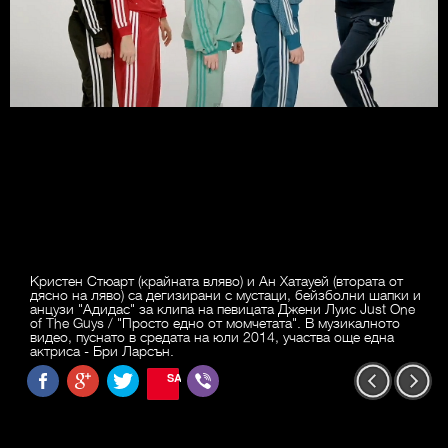
Кристен Стюарт (крайната вляво) и Ан Хатауей (втората от
дясно на ляво) са дегизирани с мустаци, бейзболни шапки и
анцузи "Адидас" за клипа на певицата Джени Луис Just One
of The Guys / "Просто едно от момчетата". В музикалното
видео, пуснато в средата на юли 2014, участва още една
актриса - Бри Ларсън.
SAVE