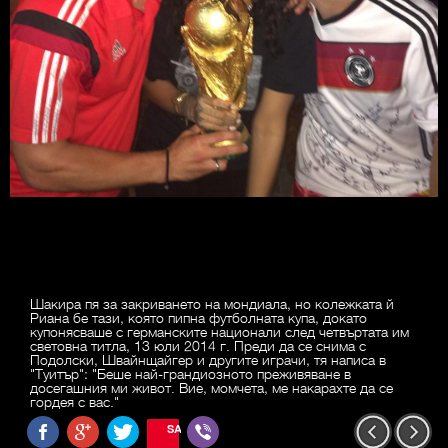
Шакира пя за закриването на мондиала, но колежката й
Риана бе тази, която пипна футболната купа, докато
купонясваше с германските национали след четвъртата им
световна титла, 13 юли 2014 г. Преди да се снима с
Подолски, Швайнщайгер и другите играчи, тя написа в
"Туитър": "Беше най-грандиозното преживяване в
досегашния ми живот. Вие, момчета, ме накарахте да се
гордея с вас."
SAVE