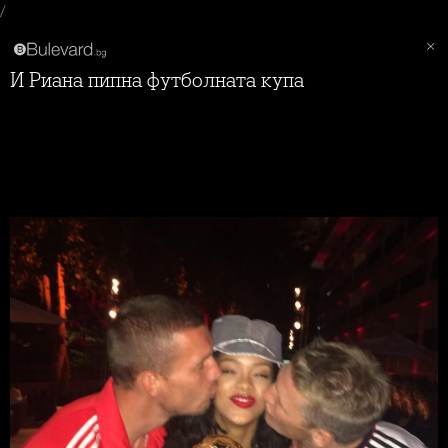
/
И Риана пипна футболната купа