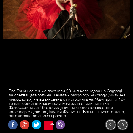
Ева Грийн се снима през юли 2014 в календара на Campari
за следващата година. Темата - Mythology Mixology (Митична
миксология) - е вдъхновена от историята на "Кампари" и 12-
те най-обичани класически коктейли с тази напитка.
Фотосесията за 16-ото издание на световноизвестния
календар е дело на Джулия Фулъртън-Батън - първата жена,
ангажирана да снима проекта.
SAVE