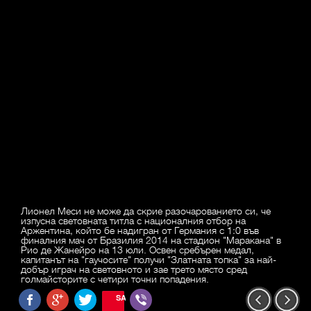
Лионел Меси не може да скрие разочарованието си, че
изпусна световната титла с националния отбор на
Аржентина, който бе надигран от Германия с 1:0 във
финалния мач от Бразилия 2014 на стадион "Маракана" в
Рио де Жанейро на 13 юли. Освен сребърен медал,
капитанът на "гаучосите" получи "Златната топка" за най-
добър играч на световното и зае трето място сред
голмайсторите с четири точни попадения.
SAVE