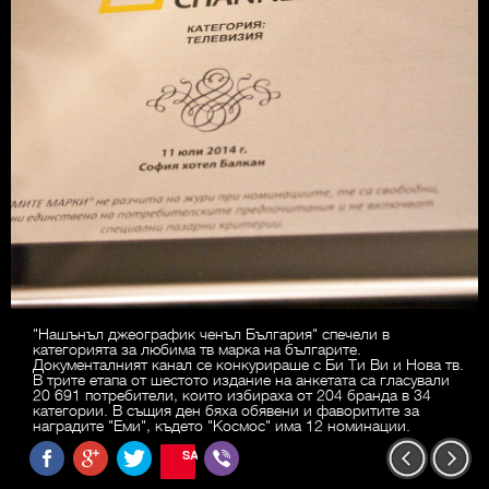
"Нашънъл джеографик ченъл България" спечели в
категорията за любима тв марка на българите.
Документалният канал се конкурираше с Би Ти Ви и Нова тв.
В трите етапа от шестото издание на анкетата са гласували
20 691 потребители, които избираха от 204 бранда в 34
категории. В същия ден бяха обявени и фаворитите за
наградите "Еми", където "Космос" има 12 номинации.
SAVE