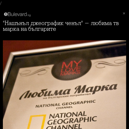
/
"Нашънъл джеографик ченъл" - любима тв
марка на българите