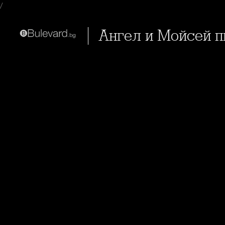
/
Ангел и Мойсей п