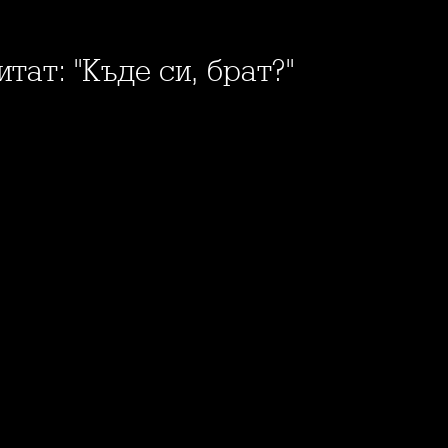
итат: "Къде си, брат?"