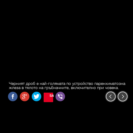
Черният дроб е най-голямата по устройство паренхиматозна
жлеза в тялото на гръбначните, включително при човека.
SAVE