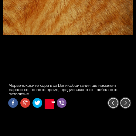
Червенокосите хора във Великобритания ще намалеят
заради по-топлото време, предизвикано от глобалното
затопляне.
SAVE