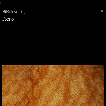
/
Рижо