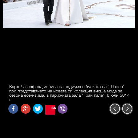
Карл Лагерфелд излиза на подиума с булката на "Шанел"
при представянето на новата си колекция висша мода за
сезона есен-зима, в парижката зала "Гран пале", 8 юли 2014
г.
SAVE