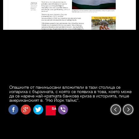
Опашките от паникьосани вложители в тази столица се
изпариха с бързината, с която се появиха в това, което може
да се нарече най-кратката банкова криза в историята, пише
американският в. "Ню Йорк таймс".
SAVE