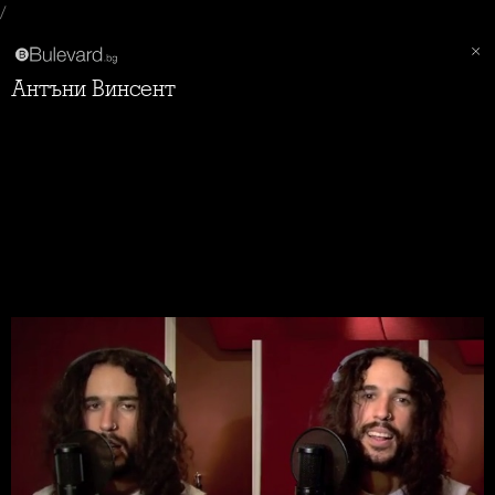
/
Антъни Винсент