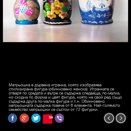
Матрьошка е дървена играчка, която изобразява
стилизирана фигура (обикновено женска). Играчката се
отваря по средата и вътре се съдържа следваща, по-малка,
но сходна по форма и цвят фигура, която на свой ред също
съдържа друга по-малка фигура и т.н. Обикновено
матрьошката съдържа повече от 6 елемента. Най-голямото
семейство матрьошки се състои от 72 фигурки.
SAVE