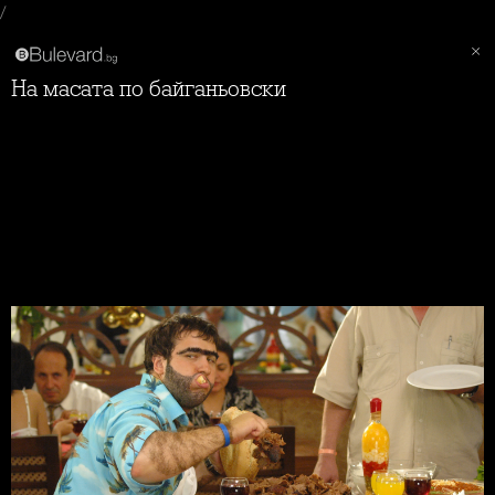
/
На масата по байганьовски