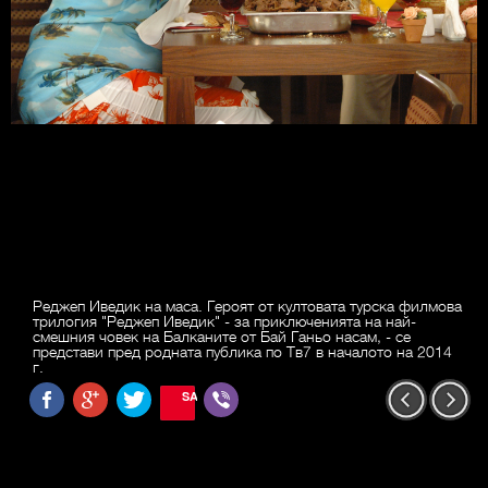
Реджеп Иведик на маса. Героят от култовата турска филмова
трилогия "Реджеп Иведик" - за приключенията на най-
смешния човек на Балканите от Бай Ганьо насам, - се
представи пред родната публика по Тв7 в началото на 2014
г.
SAVE