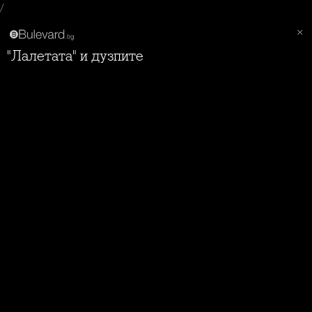
/
"Лалетата" и дузпите