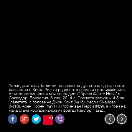
Холандските футболисти по време на дузпите след нулевото
равенство с Коста Рика в редовното време и продълженията
от четвъртфиналния мач на стадион "Арена Фонте Нова" в
Салвадор, Бразилия, 5 юли 2014 г. Срещата завърши 4:3 за
"лалетата" с голове на Дирк Койт (№15), Уесли Снайдер
(№10), Арен Робен (№11) и Робин ван Перси (№9), а играч на
мача стана костариканският вратар Кейлор Навас.
SAVE