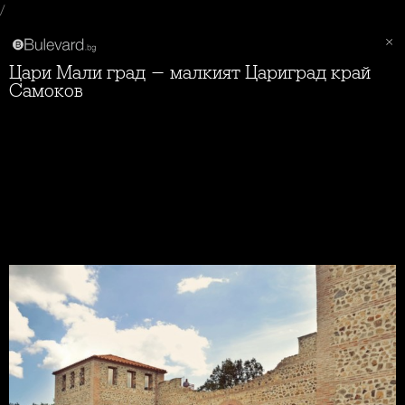
/
Цари Мали град - малкият Цариград край
Самоков