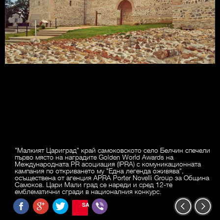
"Малкият Цариград" край самоковското село Белчин спечели
първо място на наградите Golden World Awards на
Международната PR асоциация (IPRA) с комуникационната
кампания по откриването му "Една легенда оживява",
осъществена от агенция APRA Porter Novelli Group за Община
Самоков. Цари Мали град се нареди и сред 12-те
емблематични сгради в националния конкурс.
SAVE