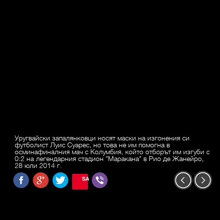
Уругвайски запалянковци носят маски на изгонения си
футболист Луис Суарес, но това не им помогна в
осминафиналния мач с Колумбия, който отборът им изгуби с
0:2 на легендарния стадион "Маракана" в Рио де Жанейро,
28 юли 2014 г.
SAVE