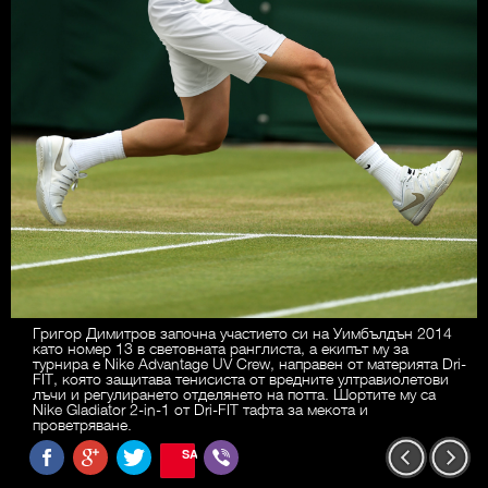
Григор Димитров започна участието си на Уимбълдън 2014
като номер 13 в световната ранглиста, а екипът му за
турнира е Nike Advantage UV Crew, направен от материята Dri-
FIT, която защитава тенисиста от вредните ултравиолетови
лъчи и регулирането отделянето на потта. Шортите му са
Nike Gladiator 2-in-1 от Dri-FIT тафта за мекота и
проветряване.
SAVE