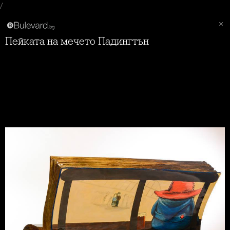
/
Пейката на мечето Падингтън