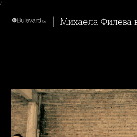
/
Михаела Филева 