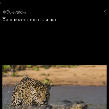
/
Хищникът става плячка