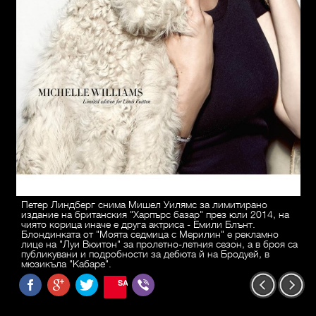
Петер Линдберг снима Мишел Уилямс за лимитирано
издание на британския "Харпърс базар" през юли 2014, на
чиято корица иначе е друга актриса - Емили Блънт.
Блондинката от "Моята седмица с Мерилин" е рекламно
лице на "Луи Вюитон" за пролетно-летния сезон, а в броя са
публикувани и подробности за дебюта й на Бродуей, в
мюзикъла "Кабаре".
SAVE