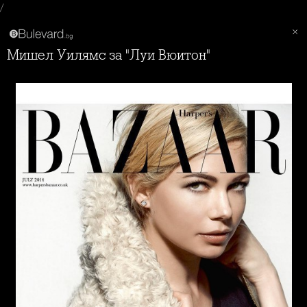
/
Мишел Уилямс за "Луи Вюитон"