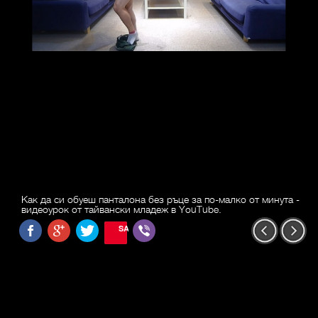
Как да си обуеш панталона без ръце за по-малко от минута -
видеоурок от тайвански младеж в YouTube.
SAVE