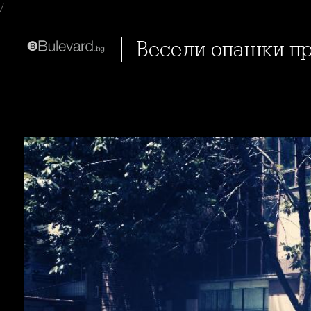
/
Весели опашки п