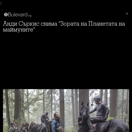
/
Анди Съркис снима "Зората на Планетата на
маймуните"