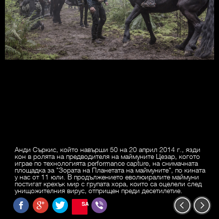
Анди Съркис, който навърши 50 на 20 април 2014 г., язди
кон в ролята на предводителя на маймуните Цезар, когото
играе по технологията performance capture, на снимачната
площадка за "Зората на Планетата на маймуните", по кината
у нас от 11 юли. В продължението еволюиралите маймуни
постигат крехък мир с групата хора, които са оцелели след
унищожителния вирус, отприщен преди десетилетие.
SAVE