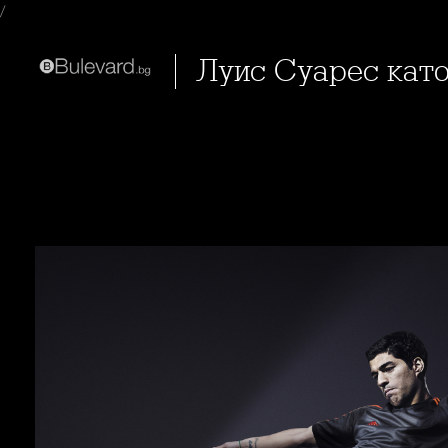
/
Луис Суарес кат