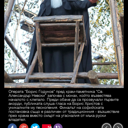
Операта "Борис Годунов" пред храм-паметника "Св.
Александър Невски" започва с монах, който възвестява
началото с клепало. Преди обаче да са прозвучали първите
акорди, публиката слуша гласа на Борис Христов с
уникалните му песнопения. Финалът на софийската
постановка също е различен от традиционния - възшествие
през храма вместо смърт на угасналия от мъка руски
владетел.
SAVE