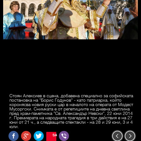
Стоян Алексиев в сцена, добавена специално за софийската
постановка на "Борис Годунов" - като патриарха, който
коронясва новия руски цар в началото на операта от Модест
Мусоргски. Снимката е от репетициите на дневна светлина
пред храм-паметника "Св. Александър Невски", 22 юни 2014
г. Премиерата на народната трагедия в три действия е на 27
юни от 21 ч., а следващите спектакли - на 28 и 29 юни, 3 и 4
юли.
SAVE