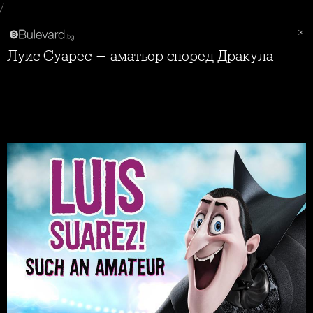
/
Луис Суарес - аматьор според Дракула