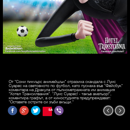
От "Сони пикчърс анимейшън" отразиха скандала с Луис
Суарес на световното по футбол, като пуснаха във "Фейсбук"
коментара на Дракула от пълнометражната им анимация
"Хотел Трансилвания". "Луис Суарес! - такъв аматьор!",
коментира графът, а от киностудията предупреждават:
"Оставете острите си зъби вкъщи."
SAVE