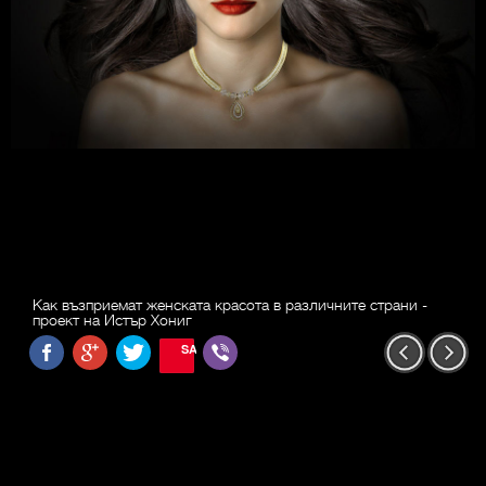
Как възприемат женската красота в различните страни -
проект на Истър Хониг
SAVE